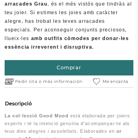
arracades Grau
, és el més vistós que tindràs al
teu joier. Si estimes les joies amb caràcter
alegre, has trobat les teves arracades
especials. Per aconseguir conjunts preciosos,
llueix-les
amb outfits còmodes per donar-les
essència irreverent i disruptiva.
Comprar
Pedir cita o
más información
Me encanta
Descripció
La col·lecció Good Mood
està elaborada per joiers
experts i té la intenció genuïna d’acompanyar-te als
teus dies alegres i assolellats. Elaborades en
or