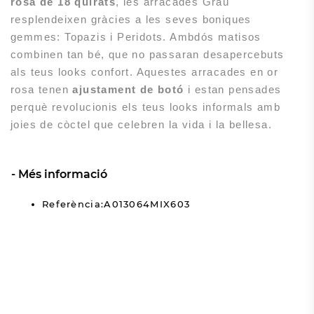
rosa de 18 quirats
, les arracades Grau
resplendeixen gràcies a les seves boniques
gemmes: Topazis i Peridots. Ambdós matisos
combinen tan bé, que no passaran desapercebuts
als teus looks confort. Aquestes arracades en or
rosa tenen
ajustament de botó
i estan pensades
perquè revolucionis els teus looks informals amb
joies de còctel que celebren la vida i la bellesa.
Més informació
Referència:A013064MIX603