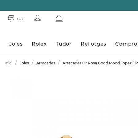
cat
Joies
Rolex
Tudor
Rellotges
Compro
Inici
Joies
Arracades
Arracades Or Rosa Good Mood Topazi i P