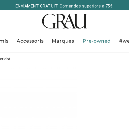
ENVIAMENT GRATUÏT. Comandes superiors a 75€.
mís
Accessoris
Marques
Pre-owned
#we
eridot