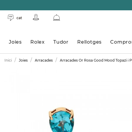
cat
Joies
Rolex
Tudor
Rellotges
Compro
Inici
Joies
Arracades
Arracades Or Rosa Good Mood Topazi i P