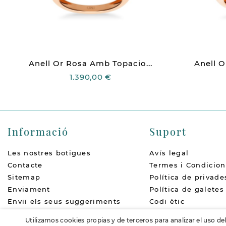
Anell Or Rosa Amb Topacio...
Anell O
1.390,00 €
Informació
Suport
Les nostres botigues
Avís legal
Contacte
Termes i Condicion
Sitemap
Política de privade
Enviament
Política de galetes
Enviï els seus suggeriments
Codi ètic
Qui som
Política de devolu
Utilizamos cookies propias y de terceros para analizar el uso de
Accessibilitat
FAQs