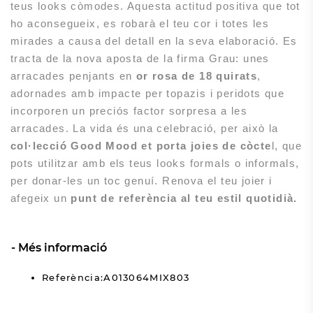
teus looks còmodes. Aquesta actitud positiva que tot
ho aconsegueix, es robarà el teu cor i totes les
mirades a causa del detall en la seva elaboració. Es
tracta de la nova aposta de la firma Grau: unes
arracades penjants en
or rosa de 18 quirats
,
adornades amb impacte per topazis i peridots que
incorporen un preciós factor sorpresa a les
arracades. La vida és una celebració, per això la
col·lecció Good Mood
et porta joies de còcte
l, que
pots utilitzar amb els teus looks formals o informals,
per donar-les un toc genuí. Renova el teu joier i
afegeix un
punt de referència al teu estil quotidià.
Més informació
Referència:A013064MIX803