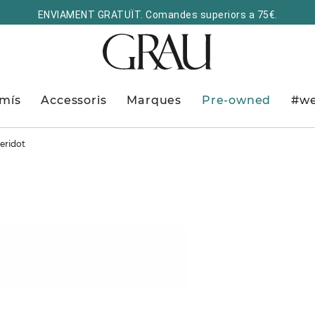
ENVIAMENT GRATUÏT. Comandes superiors a 75€.
mís
Accessoris
Marques
Pre-owned
#we
eridot