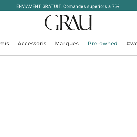
ENVIAMENT GRATUÏT. Comandes superiors a 75€.
mís
Accessoris
Marques
Pre-owned
#we
u