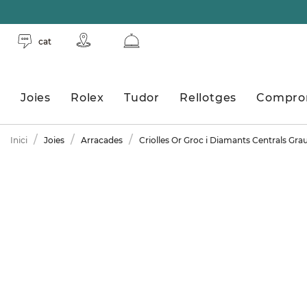
cat
Joies
Rolex
Tudor
Rellotges
Compro
Inici
Joies
Arracades
Criolles Or Groc i Diamants Centrals Gra