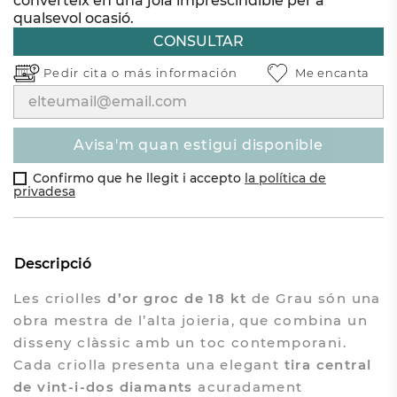
converteix en una joia imprescindible per a
qualsevol ocasió.
CONSULTAR
Pedir cita o
más información
Me encanta
avisa'm quan estigui disponible
Confirmo que he llegit i accepto
la política de
privadesa
Descripció
Les criolles
d’or groc de 18 kt
de Grau són una
obra mestra de l’alta joieria, que combina un
disseny clàssic amb un toc contemporani.
Cada criolla presenta una elegant
tira central
de vint-i-dos diamants
acuradament