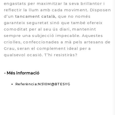
engastats per maximitzar la seva brillantor i
reflectir la llum amb cada moviment. Disposen
d’un
tancament català,
que no només
garanteix seguretat sinó que també ofereix
comoditat per al seu ús diari, mantenint
sempre una subjecció impecable. Aquestes
criolles, confeccionades a mà pels artesans de
Grau, seran el complement ideal per a
qualsevol ocasió. T’hi resistiràs?
Més informació
Referència:N510M@BTESYG