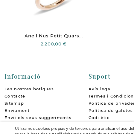
Anell Nus Petit Quars...
2.200,00 €
Informació
Suport
Les nostres botigues
Avís legal
Contacte
Termes i Condicion
Sitemap
Política de privade
Enviament
Política de galetes
Enviï els seus suggeriments
Codi ètic
Qui som
Política de devolu
Utilizamos cookies propias y de terceros para analizar el uso de
Accessibilitat
FAQs