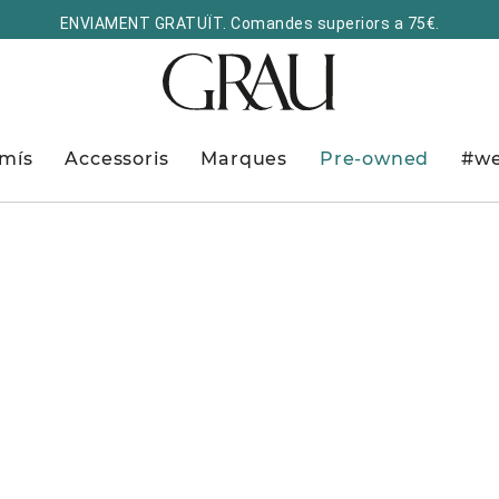
ENVIAMENT GRATUÏT. Comandes superiors a 75€.
mís
Accessoris
Marques
Pre-owned
#we