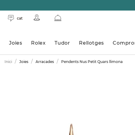
cat
Joies
Rolex
Tudor
Rellotges
Compro
Inici
Joies
Arracades
Pendents Nus Petit Quars llimona