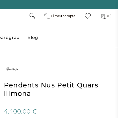
El meu compte
(0)
aregrau
Blog
Pendents Nus Petit Quars
llimona
4.400,00 €