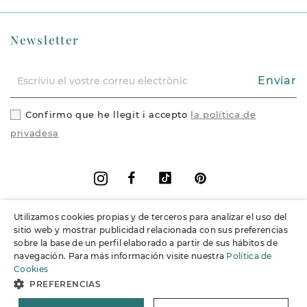
Newsletter
Enviar
Confirmo que he llegit i accepto
la política de
privadesa
Facebook
Vimeo
Pinterest
Instagram
Utilizamos cookies propias y de terceros para analizar el uso del
+
Informació
sitio web y mostrar publicidad relacionada con sus preferencias
sobre la base de un perfil elaborado a partir de sus hábitos de
navegación. Para más información visite nuestra
Política de
+
Suport
Cookies
PREFERENCIAS