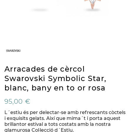
Arracades de cèrcol
Swarovski Symbolic Star,
blanc, bany en to or rosa
95,00 €
L´estiu és per delectar-se amb refrescants còctels
i exquisits gelats. Així que míma´t i porta aquest
brillantor estival a tots costats amb la nostra
glamurosa Col·lecció d´Estiu.