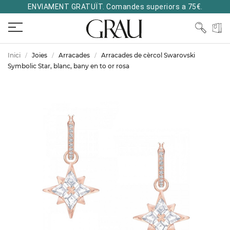
ENVIAMENT GRATUÏT. Comandes superiors a 75€.
Inici
Joies
Arracades
Arracades de cèrcol Swarovski
Symbolic Star, blanc, bany en to or rosa