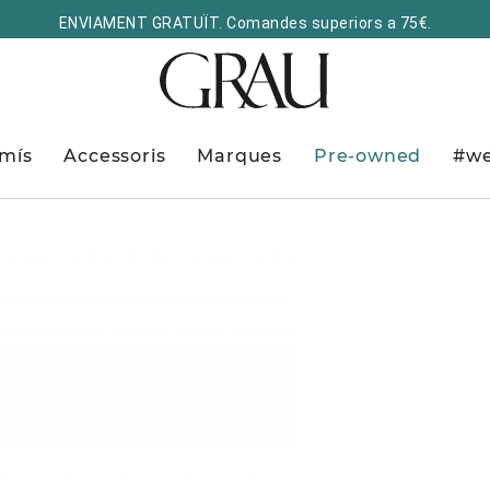
ENVIAMENT GRATUÏT. Comandes superiors a 75€.
mís
Accessoris
Marques
Pre-owned
#we