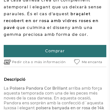
La casa danesa crea un complement
atemporal i elegant que us deixarà sense
paraules. És el cas d'aquest
braçalet
recobert en or rosa amb vidres roses en
pavé
que culmina el disseny amb una
gemma preciosa amb forma de cor.
Comprar
Pedir cita o
más información
Me encanta
Descripció
La
Polsera Pandora Cor Brillant
arriba amb força
aquesta temporada com una de les peces més
noves de la casa danesa. En aquesta ocasió,
Pandora ens sorprèn amb la confecció d´aquesta
luxosa i elegant
polsera banyada en or rosa de 14k