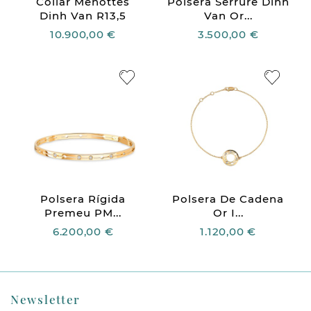
Collar Menottes
Polsera Serrure Dinh
Dinh Van R13,5
Van Or...
10.900,00 €
3.500,00 €
Polsera Rígida
Polsera De Cadena
Premeu PM...
Or I...
6.200,00 €
1.120,00 €
Newsletter