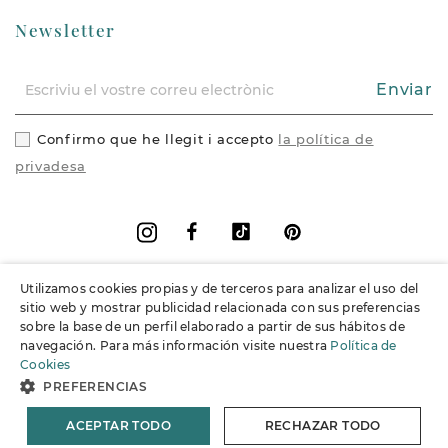
Newsletter
Enviar
Confirmo que he llegit i accepto
la política de
privadesa
Facebook
Vimeo
Pinterest
Instagram
Utilizamos cookies propias y de terceros para analizar el uso del
+
Informació
sitio web y mostrar publicidad relacionada con sus preferencias
sobre la base de un perfil elaborado a partir de sus hábitos de
navegación. Para más información visite nuestra
Política de
+
Suport
Cookies
PREFERENCIAS
© 2026 Joieria Grau.
Tots els drets reservats.
ACEPTAR TODO
RECHAZAR TODO