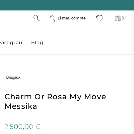
El meu compte
(0)
aregrau
Blog
Charm Or Rosa My Move
Messika
2.500,00 €