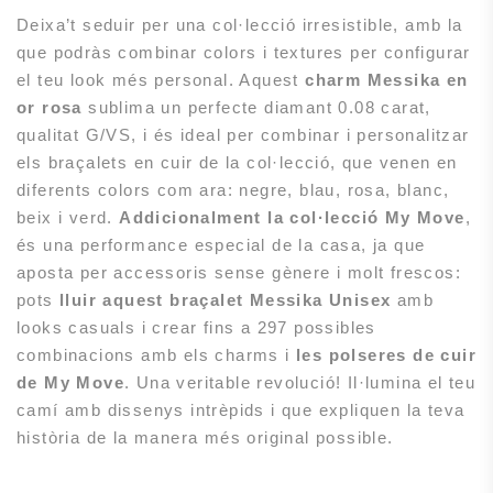
Deixa’t seduir per una col·lecció irresistible, amb la
que podràs combinar colors i textures per configurar
el teu look més personal. Aquest
charm Messika en
or rosa
sublima un perfecte diamant 0.08 carat,
qualitat G/VS, i és ideal per combinar i personalitzar
els braçalets en cuir de la col·lecció, que venen en
diferents colors com ara: negre, blau, rosa, blanc,
beix i verd.
Addicionalment la col·lecció My Move
,
és una performance especial de la casa, ja que
aposta per accessoris sense gènere i molt frescos:
pots
lluir aquest braçalet Messika Unisex
amb
looks casuals i crear fins a 297 possibles
combinacions amb els charms i
les polseres de cuir
de My Move
. Una veritable revolució! Il·lumina el teu
camí amb dissenys intrèpids i que expliquen la teva
història de la manera més original possible.