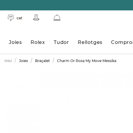
cat
Joies
Rolex
Tudor
Rellotges
Compro
Inici
Joies
Braçalet
Charm Or Rosa My Move Messika