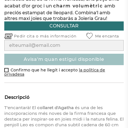
acabat d'or groc i un
charm volumètric
amb
preciós estampat de lleopard. Combina'l amb
altres maxi joies que trobaràs a Joieria Grau!
CONSULTAR
Pedir cita o
más información
Me encanta
avisa'm quan estigui disponible
Confirmo que he llegit i accepto
la política de
privadesa
Descripció
T'encantarà! El
collaret d'Agatha
és una de les
incorporacions més noves de la firma francesa que
destaca per inspirar-se en joies midi i la natura felina. El
penjoll Leo es compon d'una subtil cadena de 60 cm