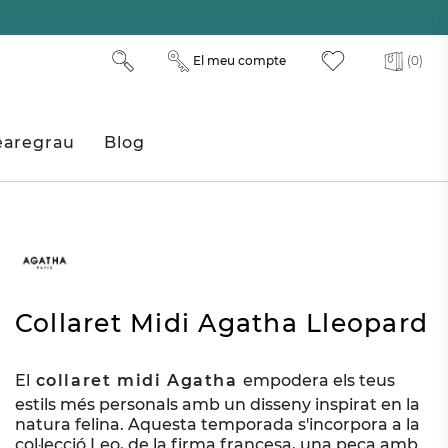
El meu compte
(0)
aregrau
Blog
Collaret Midi Agatha Lleopard
El
collaret midi Agatha
empodera els teus
estils més personals amb un disseny inspirat en la
natura felina. Aquesta temporada s'incorpora a la
col·lecció Leo, de la firma francesa, una peça amb