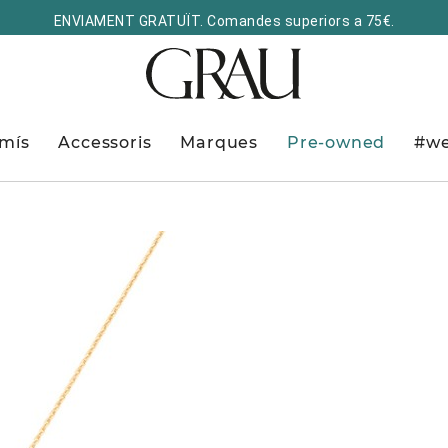
ENVIAMENT GRATUÏT. Comandes superiors a 75€.
mís
Accessoris
Marques
Pre-owned
#we