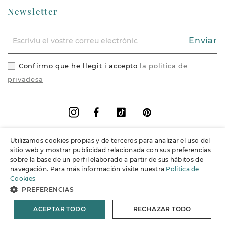
Newsletter
Enviar
Confirmo que he llegit i accepto
la política de
privadesa
Facebook
Vimeo
Pinterest
Instagram
Utilizamos cookies propias y de terceros para analizar el uso del
+
Informació
sitio web y mostrar publicidad relacionada con sus preferencias
sobre la base de un perfil elaborado a partir de sus hábitos de
navegación. Para más información visite nuestra
Política de
+
Suport
Cookies
PREFERENCIAS
© 2026 Joieria Grau.
Tots els drets reservats.
ACEPTAR TODO
RECHAZAR TODO