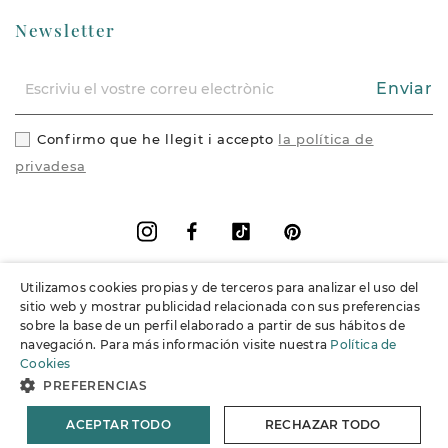
Newsletter
Enviar
Confirmo que he llegit i accepto
la política de
privadesa
Facebook
Vimeo
Pinterest
Instagram
Utilizamos cookies propias y de terceros para analizar el uso del
+
Informació
sitio web y mostrar publicidad relacionada con sus preferencias
sobre la base de un perfil elaborado a partir de sus hábitos de
navegación. Para más información visite nuestra
Política de
+
Suport
Cookies
PREFERENCIAS
© 2026 Joieria Grau.
Tots els drets reservats.
ACEPTAR TODO
RECHAZAR TODO