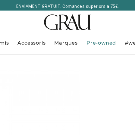
ENVIAMENT GRATUÏT. Comandes superiors a 75€.
mís
Accessoris
Marques
Pre-owned
#we