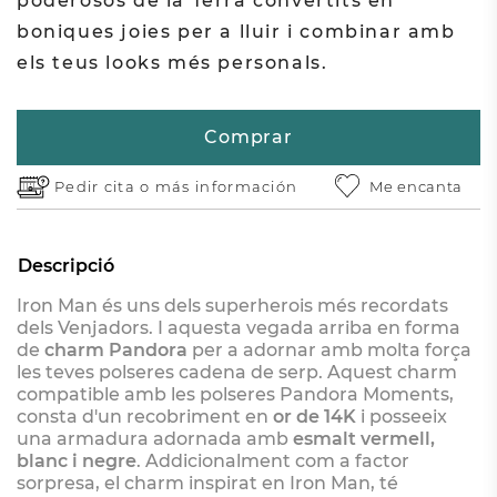
poderosos de la Terra convertits en
boniques joies per a lluir i combinar amb
els teus looks més personals.
Comprar
Pedir cita o
más información
Me encanta
Descripció
Iron Man és uns dels superherois més recordats
dels Venjadors. I aquesta vegada arriba en forma
de
charm Pandora
per a adornar amb molta força
les teves polseres cadena de serp. Aquest charm
compatible amb les polseres Pandora Moments,
consta d'un recobriment en
or de 14K
i posseeix
una armadura adornada amb
esmalt vermell,
blanc i negre
. Addicionalment com a factor
sorpresa, el charm inspirat en Iron Man, té