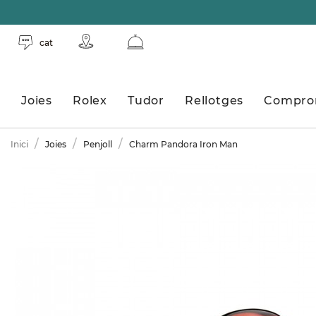
cat
Joies
Rolex
Tudor
Rellotges
Compro
Inici
Joies
Penjoll
Charm Pandora Iron Man