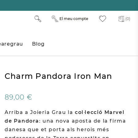
El meu compte
(0)
aregrau
Blog
Charm Pandora Iron Man
89,00 €
Arriba a Joieria Grau la
col·lecció
Marvel
de Pandora
: una nova aposta de la firma
danesa que et porta als herois més