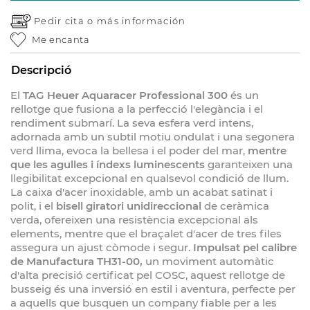
Pedir cita o
más información
Me encanta
Descripció
El
TAG Heuer Aquaracer Professional 300
és un
rellotge que fusiona a la perfecció l'elegància i el
rendiment submarí. La seva esfera verd intens,
adornada amb un subtil motiu ondulat i una segonera
verd llima, evoca la bellesa i el poder del mar,
mentre
que les agulles i índexs luminescents
garanteixen una
llegibilitat excepcional en qualsevol condició de llum.
La caixa d'acer inoxidable, amb un acabat satinat i
polit, i el
bisell giratori unidireccional
de ceràmica
verda, ofereixen una resistència excepcional als
elements, mentre que el braçalet d'acer de tres files
assegura un ajust còmode i segur.
Impulsat pel calibre
de Manufactura TH31-00,
un moviment automàtic
d'alta precisió certificat pel COSC, aquest rellotge de
busseig és una inversió en estil i aventura, perfecte per
a aquells que busquen un company fiable per a les