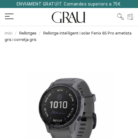
ENVIAMENT GRATUÏT. Comandes superiors a 75€.
Inici
Rellotges
Rellotge intel·ligent i solar Fenix 6S Pro ametista
gris i corretja gris