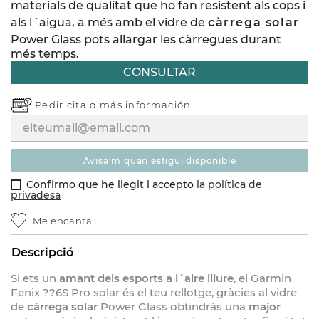
materials de qualitat que ho fan resistent als cops i
als l´aigua, a més amb el vidre de
càrrega solar
Power Glass pots allargar les càrregues durant
més temps.
CONSULTAR
Pedir cita o
más información
avisa'm quan estigui disponible
Confirmo que he llegit i accepto
la política de
privadesa
Me encanta
Descripció
Si ets un
amant dels esports a l´aire lliure
, el Garmin
Fenix ??6S Pro solar és el teu rellotge, gràcies al vidre
de
càrrega solar
Power Glass obtindràs una
major