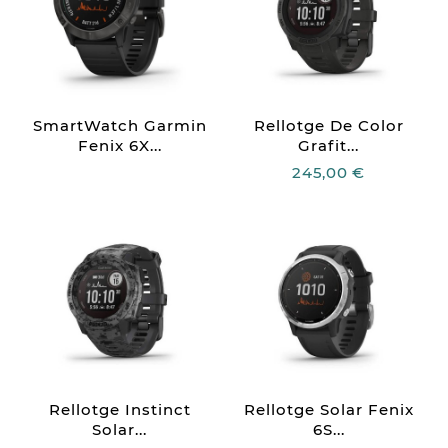
SmartWatch Garmin
Rellotge De Color
Fenix 6X...
Grafit...
245,00 €
Rellotge Instinct
Rellotge Solar Fenix
Solar...
6S...