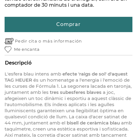
comptador de 30 minuts i una data.
Comprar
Pedir cita o
más información
Me encanta
Descripció
L'esfera blau intens amb
efecte 'raigs de sol' d'aquest
TAG HEUER
és un homenatge a l'energia i l'emoció de
les curses de Fórmula 1. La segonera lacada en taronja,
juntament amb les
tres subesferes blaves
a joc,
afegeixen un toc dinàmic i esportiu a aquest clàssic de
l'automobilisme. Els índexs aplicats i les agulles
lluminiscents garanteixen una llegibilitat òptima en
qualsevol condició de llum. La caixa d'acer satinat de
44 mm, juntament amb el
bisell de ceràmica blau
amb
taquímetre, creen una estètica esportiva i sofisticada.
Així mateix, la corretja d'acer satinat amb tancament