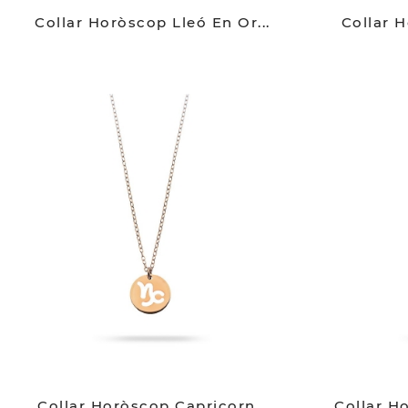
Collar Horòscop Lleó En Or...
Collar H
Collar Horòscop Capricorn...
Collar H