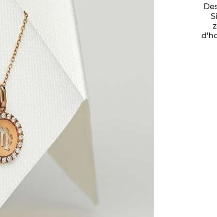
Des
S
z
d'ho