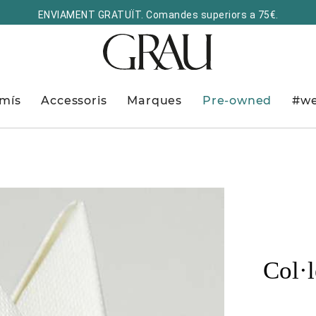
ENVIAMENT GRATUÏT. Comandes superiors a 75€.
mís
Accessoris
Marques
Pre-owned
#we
Col·l