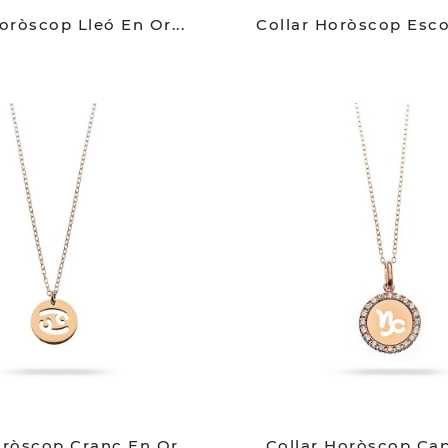
oròscop Lleó En Or...
Collar Horòscop Escor
oròscop Cranc En Or...
Collar Horòscop Capr