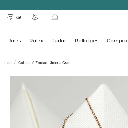
cat
Joies
Rolex
Tudor
Rellotges
Compro
Inici
Col·lecció Zodíac - Joieria Grau