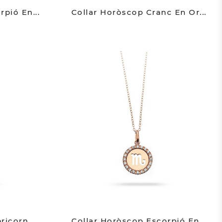
pió En...
Collar Horòscop Cranc En Or...
icorn...
Collar Horòscop Escorpió En...