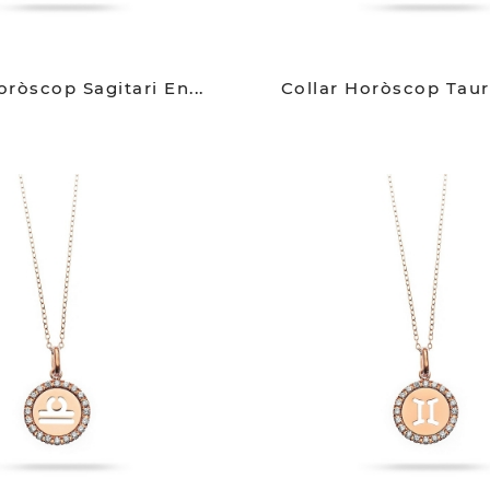
oròscop Sagitari En...
Collar Horòscop Taure