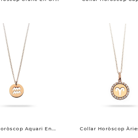
Horòscop Aquari En...
Collar Horòscop Àries