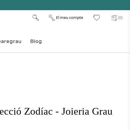
El meu compte
(0)
aregrau
Blog
ecció Zodíac - Joieria Grau