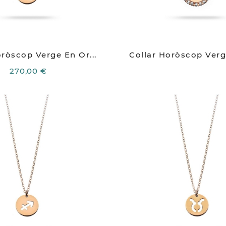
oròscop Verge En Or...
Collar Horòscop Verge
270,00 €