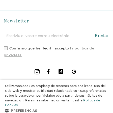
Newsletter
Enviar
Confirmo que he llegit i accepto
la política de
privadesa
Facebook
Vimeo
Pinterest
Instagram
Utilizamos cookies propias y de terceros para analizar el uso del
+
Informació
sitio web y mostrar publicidad relacionada con sus preferencias
sobre la base de un perfil elaborado a partir de sus hábitos de
navegación. Para más información visite nuestra
Política de
+
Suport
Cookies
PREFERENCIAS