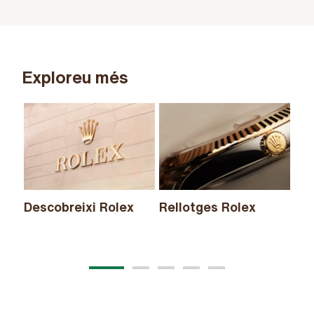
Exploreu més
Descobreixi Rolex
Rellotges Rolex
No