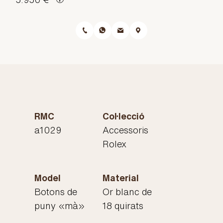
RMC
Col·lecció
a1029
Accessoris
Rolex
Model
Material
Botons de
Or blanc de
puny «mà»
18 quirats