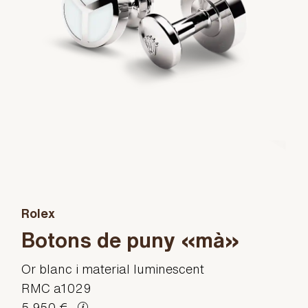
Rolex
Botons de puny «mà»
Or blanc i material luminescent
RMC a1029
5.950 €