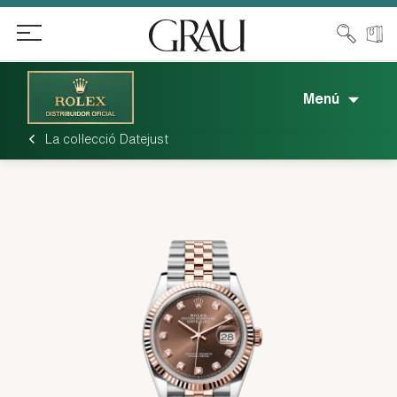
Menú
La col·lecció Datejust