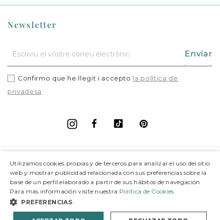
Newsletter
Enviar
Confirmo que he llegit i accepto
la política de
privadesa
Facebook
Vimeo
Pinterest
Instagram
+
Informació
Utilizamos cookies propias y de terceros para analizar el uso del sitio
web y mostrar publicidad relacionada con sus preferencias sobre la
base de un perfil elaborado a partir de sus hábitos de navegación.
+
Suport
Para más información visite nuestra
Política de Cookies
PREFERENCIAS