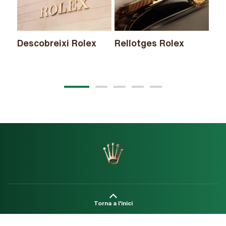
Descobreixi Rolex
Rellotges Rolex
No
Torna a l'inici