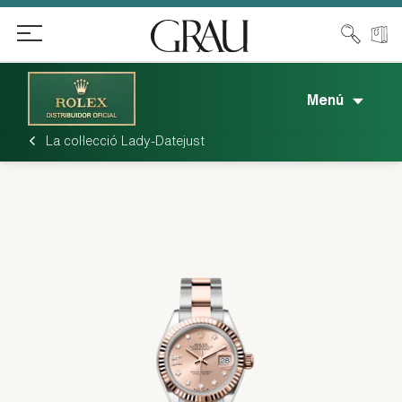
Menú
La col·lecció Lady-Datejust