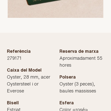
Referència
Reserva de marxa
279171
Aproximadament 55
hores
Caixa del Model
Oyster, 28 mm, acer
Polsera
Oystersteel i or
Oyster (3 peces),
Everose
baules massisses
Bisell
Esfera
Estriat
Color «rosé»