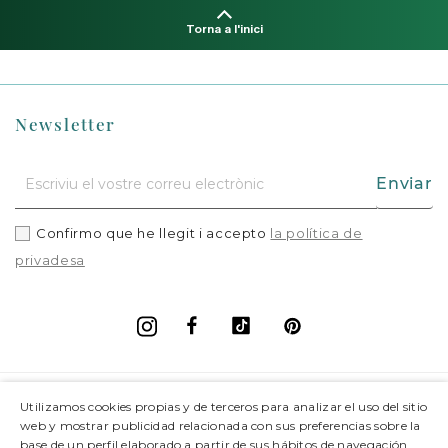
Torna a l'inici
Newsletter
Enviar
Confirmo que he llegit i accepto
la política de
privadesa
Facebook
Vimeo
Pinterest
Instagram
+
Informació
Utilizamos cookies propias y de terceros para analizar el uso del sitio
web y mostrar publicidad relacionada con sus preferencias sobre la
base de un perfil elaborado a partir de sus hábitos de navegación.