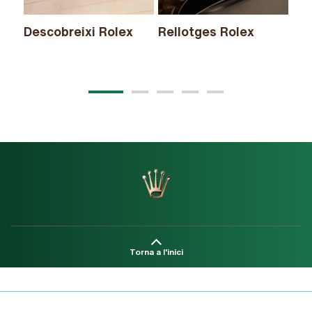
Descobreixi Rolex
Rellotges Rolex
No
Torna a l'inici