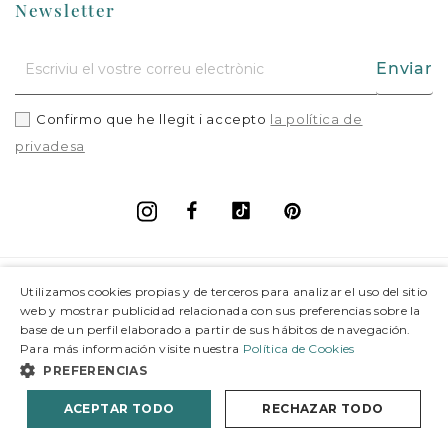
Newsletter
Enviar
Confirmo que he llegit i accepto
la política de
privadesa
Facebook
Vimeo
Pinterest
Instagram
+
Informació
Utilizamos cookies propias y de terceros para analizar el uso del sitio
web y mostrar publicidad relacionada con sus preferencias sobre la
base de un perfil elaborado a partir de sus hábitos de navegación.
+
Suport
Para más información visite nuestra
Política de Cookies
PREFERENCIAS
© 2026 Joieria Grau.
Tots els drets reservats.
ACEPTAR TODO
RECHAZAR TODO