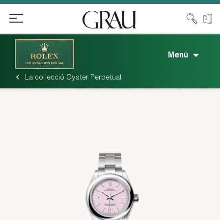
Menú
La col·lecció Oyster Perpetual