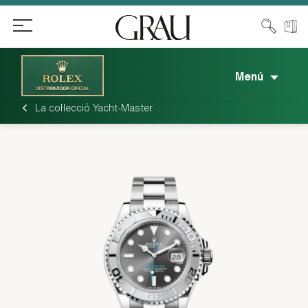
Menú
La col·lecció Yacht-Master