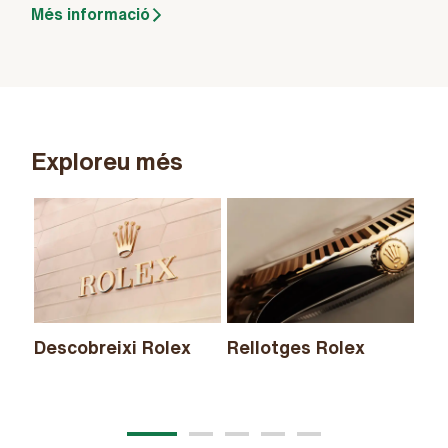
Més informació
Exploreu més
Descobreixi Rolex
Rellotges Rolex
No