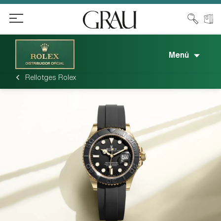
Menú
Rellotges Rolex