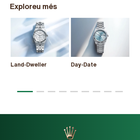
Exploreu més
Land-Dweller
Day-Date
Sk