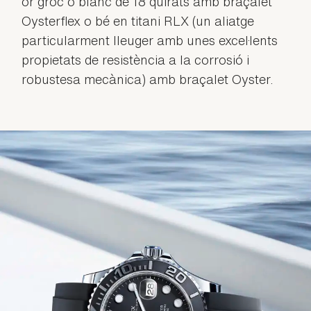
or groc o blanc de 18 quirats amb braçalet
Oysterflex o bé en titani RLX (un aliatge
particularment lleuger amb unes excel·lents
propietats de resistència a la corrosió i
robustesa mecànica) amb braçalet Oyster.