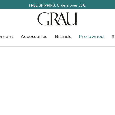
FREE SHIPPING. Orders over 75€.
ement
Accessories
Brands
Pre-owned
#