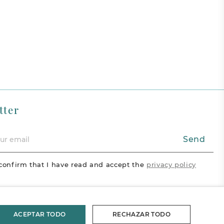
tter
Send
confirm that I have read and accept the
privacy policy
acebook
Vimeo
Pinterest
ram
ACEPTAR TODO
RECHAZAR TODO