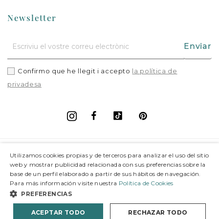
Newsletter
Enviar
Confirmo que he llegit i accepto
la política de
privadesa
Facebook
Vimeo
Pinterest
Instagram
+
Informació
Utilizamos cookies propias y de terceros para analizar el uso del sitio
web y mostrar publicidad relacionada con sus preferencias sobre la
base de un perfil elaborado a partir de sus hábitos de navegación.
+
Suport
Para más información visite nuestra
Política de Cookies
PREFERENCIAS
© 2026 Joieria Grau.
Tots els drets reservats.
ACEPTAR TODO
RECHAZAR TODO