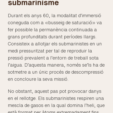
submarinisme
Durant els anys 60, la modalitat d’immersió
coneguda com a «busseig de saturació» va
fer possible la permanència continuada a
grans profunditats durant períodes llargs.
Consisteix a allotjar els submarinistes en un
medi pressuritzat per tal de reproduir la
pressió prevalent a l’entorn de treball sota
l’aigua. D’aquesta manera, només se’ls ha de
sotmetre a un únic procés de descompressió
en concloure la seva missió.
No obstant, aquest pas pot provocar danys
en el rellotge. Els submarinistes respiren una
mescla de gasos en la qual domina l’heli, que
està format per àtoms extremadament fins