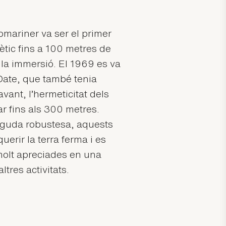
bmariner va ser el primer
ètic fins a 100 metres de
 la immersió. El 1969 es va
Date, que també tenia
vant, l’hermeticitat dels
 fins als 300 metres.
eguda robustesa, aquests
erir la terra ferma i es
molt apreciades en una
ltres activitats.