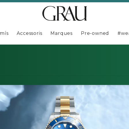
mís
Accessoris
Marques
Pre-owned
#we