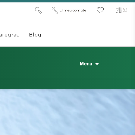
El meu compte
(0)
aregrau
Blog
Menú