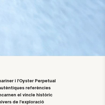
riner i l’Oyster Perpetual
autèntiques referències
ncarnen el vincle històric
ivers de l’exploració