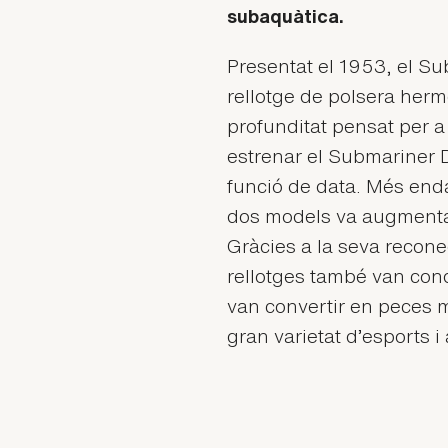
subaquàtica.
Presentat el 1953, el Su
rellotge de polsera herm
profunditat pensat per a
estrenar el Submariner 
funció de data. Més enda
dos models va augmentar
Gràcies a la seva recon
rellotges també van conqu
van convertir en peces 
gran varietat d’esports i a