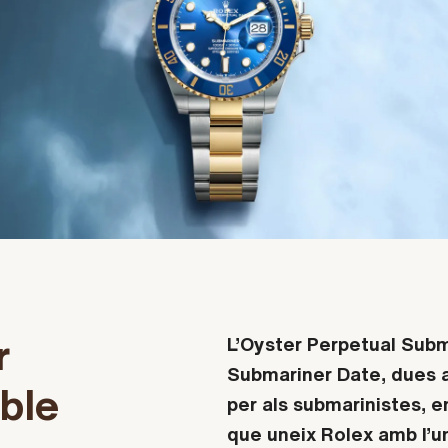
r
L’Oyster Perpetual Subma
Submariner Date, dues 
ble
per als submarinistes, e
que uneix Rolex amb l’un