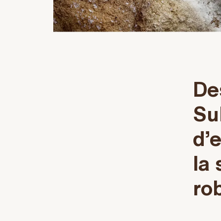
De
Su
d’
la
rob