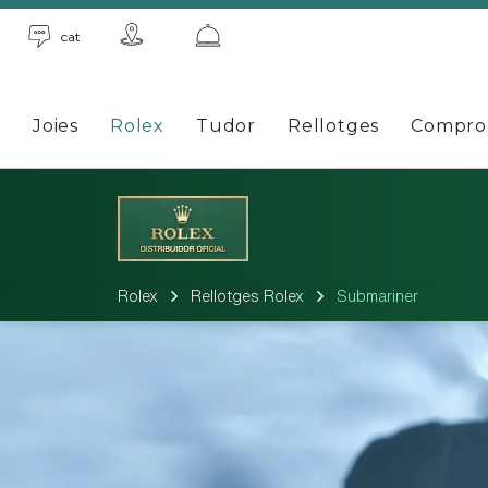
cat
Joies
Rolex
Tudor
Rellotges
Compro
Rolex
Rellotges Rolex
Submariner